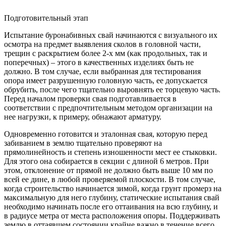
Подготовительный этап
Испытание буронабивных свай начинаются с визуального их
осмотра на предмет выявления сколов в головной части,
трещин с раскрытием более 2-х мм (как продольных, так и
поперечных) – этого в качественных изделиях быть не
должно. В том случае, если выбранная для тестирования
опора имеет разрушенную головную часть, ее допускается
обрубить, после чего тщательно выровнять ее торцевую часть.
Перед началом проверки свая подготавливается в
соответствии с предпочтительным методом организации на
нее нагрузки, к примеру, обнажают арматуру.
Одновременно готовится и эталонная свая, которую перед
забиванием в землю тщательно проверяют на
прямолинейность и степень изношенности мест ее стыковки.
Для этого она собирается в секции с длиной 6 метров. При
этом, отклонение от прямой не должно быть выше 10 мм по
всей ее дине, в любой проверяемой плоскости. В том случае,
когда строительство начинается зимой, когда грунт промерз на
максимальную для него глубину, статические испытания свай
необходимо начинать после его оттаивания на всю глубину, и
в радиусе метра от места расположения опоры. Поддерживать
землю в оттаявшем состоянии крайне важно в течение всего