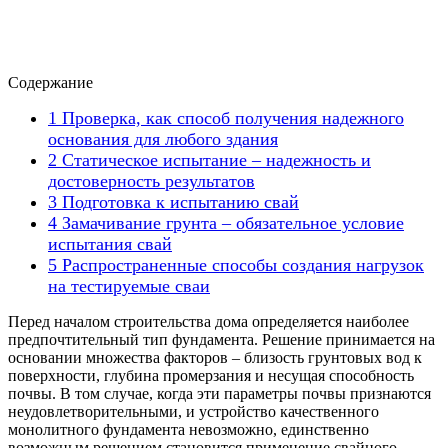
Содержание
1
Проверка, как способ получения надежного
основания для любого здания
2
Статическое испытание – надежность и
достоверность результатов
3
Подготовка к испытанию свай
4
Замачивание грунта – обязательное условие
испытания свай
5
Распространенные способы создания нагрузок
на тестируемые сваи
Перед началом строительства дома определяется наиболее
предпочтительный тип фундамента. Решение принимается на
основании множества факторов – близость грунтовых вод к
поверхности, глубина промерзания и несущая способность
почвы. В том случае, когда эти параметры почвы признаются
неудовлетворительными, и устройство качественного
монолитного фундамента невозможно, единственно
возможным решением становится применение свайного