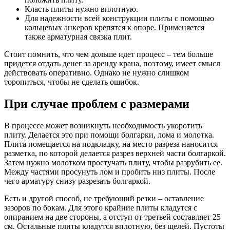
Класть плиты нужно вплотную.
Для надежности всей конструкции плиты с помощью
кольцевых анкеров крепятся к опоре. Применяется
также арматурная связка плит.
Стоит помнить, что чем дольше идет процесс – тем больше
придется отдать денег за аренду крана, поэтому, имеет смысл
действовать оперативно. Однако не нужно слишком
торопиться, чтобы не сделать ошибок.
При случае проблем с размерами
В процессе может возникнуть необходимость укоротить
плиту. Делается это при помощи болгарки, лома и молотка.
Плита помещается на подкладку, на место разреза наносится
разметка, по которой делается разрез верхней части болгаркой.
Затем нужно молотком простучать плиту, чтобы разрубить ее.
Между частями просунуть лом и пробить низ плиты. После
чего арматуру снизу разрезать болгаркой.
Есть и другой способ, не требующий резки – оставление
зазоров по бокам. Для этого крайние плиты кладутся с
опиранием на две стороны, а отступ от третьей составляет 25
см. Остальные плиты кладутся вплотную, без щелей. Пустоты