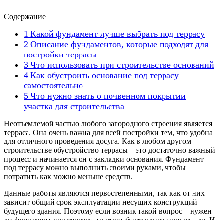
Содержание
1
Какой фундамент лучше выбрать под террасу
2
Описание фундаментов, которые подходят для
постройки террасы
3
Что использовать при строительстве оснований
4
Как обустроить основание под террасу
самостоятельно
5
Что нужно знать о почвенном покрытии
участка для строительства
Неотъемлемой частью любого загородного строения является
терраса. Она очень важна для всей постройки тем, что удобна
для отличного проведения досуга. Как в любом другом
строительстве обустройство террасы – это достаточно важный
процесс и начинается он с закладки основания. Фундамент
под террасу можно выполнить своими руками, чтобы
потратить как можно меньше средств.
Данные работы являются первостепенными, так как от них
зависит общий срок эксплуатации несущих конструкций
будущего здания. Поэтому если возник такой вопрос – нужен
ли фундамент под террасу, то ответ будет однозначным – да. И