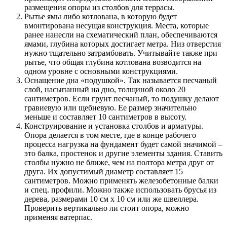
размещения опоры из столбов для террасы.
Рытье ямы либо котлована, в которую будет
вмонтирована несущая конструкция. Места, которые
ранее нанесли на схематический план, обеспечиваются
ямами, глубина которых достигает метра. Низ отверстия
нужно тщательно затрамбовать. Учитывайте также при
рытье, что общая глубина котлована возводится на
одном уровне с основными конструкциями.
Оснащение дна «подушкой». Так называется песчаный
слой, насыпанный на дно, толщиной около 20
сантиметров. Если грунт песчаный, то подушку делают
гравиевую или щебневую. Ее размер значительно
меньше и составляет 10 сантиметров в высоту.
Конструирование и установка столбов и арматуры.
Опора делается в том месте, где в конце рабочего
процесса нагрузка на фундамент будет самой значимой –
это балка, простенок и другие элементы здания. Ставить
столбы нужно не ближе, чем на полтора метра друг от
друга. Их допустимый диаметр составляет 15
сантиметров. Можно применять железобетонные балки
и спец. профили. Можно также использовать брусья из
дерева, размерами 10 см х 10 см или же швеллера.
Проверить вертикально ли стоит опора, можно
применяя ватерпас.