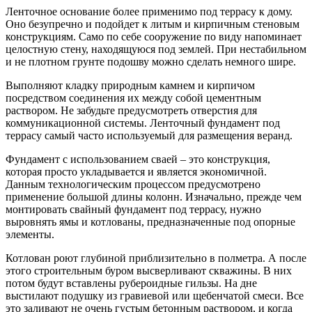
Ленточное основание более применимо под террасу к дому.
Оно безупречно и подойдет к литым и кирпичным стеновым
конструкциям. Само по себе сооружение по виду напоминает
целостную стену, находящуюся под землей. При нестабильном
и не плотном грунте подошву можно сделать немного шире.
Выполняют кладку природным камнем и кирпичом
посредством соединения их между собой цементным
раствором. Не забудьте предусмотреть отверстия для
коммуникационной системы. Ленточный фундамент под
террасу самый часто используемый для размещения веранд.
Фундамент с использованием сваей – это конструкция,
которая просто укладывается и является экономичной.
Данным технологическим процессом предусмотрено
применение большой длины колонн. Изначально, прежде чем
монтировать свайный фундамент под террасу, нужно
выровнять ямы и котлованы, предназначенные под опорные
элементы.
Котлован роют глубиной приблизительно в полметра. А после
этого строительным буром высверливают скважины. В них
потом будут вставлены рубероидные гильзы. На дне
выстилают подушку из гравиевой или щебенчатой смеси. Все
это заливают не очень густым бетонным раствором, и когда