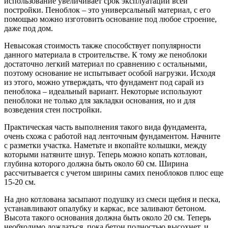
использование увеличивает срок эксплуатации всей
постройки. Пеноблок – это универсальный материал, с его
помощью можно изготовить основание под любое строение,
даже под дом.
Невысокая стоимость также способствует популярности
данного материала в строительстве. К тому же пеноблоки
достаточно легкий материал по сравнению с остальными,
поэтому основание не испытывает особой нагрузки. Исходя
из этого, можно утверждать, что фундамент под сарай из
пеноблока – идеальный вариант. Некоторые используют
пеноблоки не только для закладки основания, но и для
возведения стен постройки.
Практическая часть выполнения такого вида фундамента,
очень схожа с работой над ленточным фундаментом. Начните
с разметки участка. Наметьте и вкопайте колышки, между
которыми натяните шнур. Теперь можно копать котлован,
глубина которого должна быть около 60 см. Ширина
рассчитывается с учетом ширины самих пеноблоков плюс еще
15-20 см.
На дно котлована засыпают подушку из смеси щебня и песка,
устанавливают опалубку и каркас, все заливают бетоном.
Высота такого основания должна быть около 20 см. Теперь
необходимо дождаться, пока бетон полностью высохнет, и