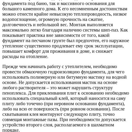
фундамента под баню, так и массивного основания для
большого каменного дома. К его несомненным достоинствам
можно отнести крайне невысокую теплопроводность, низкое
водопоглощение, огромную прочность на сжатие,
долговечность и небольшой вес. Монтаж выполняется
максимально легко благодаря наличию системы шип-паз. Как
показывает практика вне зависимости от того, какой
фундамент на песчаном грунте был предпочтен, его наружное
утепление существенно продлевает ему срок эксплуатации,
повышает комфорт для проживания в доме, и снижает
расходы на отопление.
Прежде чем начинать работу с утеплителем, необходимо
провести обмазочную гидроизоляцию фундамента, для чего
использовать полимерную или битумную мастику на водной
основе. Не допускается использования мастик на основе
любого растворителя – это может нарушить структуру
пеноплекса. Для приклеивания плит к основанию необходимо
использовать специальный клей, который наносится на саму
плиту либо точечно (при неровном основании фундамента),
либо на всю ее поверхность (при ровном основании). После
схватывания клея монтируют следующую плиту, точно
совмещая монтажные пазы. При необходимости допускается
устройство второго слоя, располагаемого в шахматном
порядке.