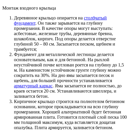
Монтаж входного крыльца
Деревянное крыльцо опирается на
столбчатый
фундамент
. Он также зарывается на глубину
промерзания. В качестве опоры могут выступать:
асбестовые, железные трубы, деревянные бревна,
шлакоблок, кирпич. Под опоры делается отверстие
глубиной 50 – 80 см. Засыпается песком, щебнем и
трамбуется;
Фундамент для металлической лестницы делается
основательным, как и для бетонной. На рыхлой
неустойчивой почве котлован роется на глубину до 1,5
м. На каменистом устойчивом грунте глубину можно
сократить на 30%. На дно ямы засыпается песок и
щебень, для большей прочности устанавливается
арматурный каркас
. Яма засыпается не полностью, до
краев остается 20 см. Устанавливаются швеллера, и
заливается бетон.
Кирпичное крыльцо строится на полнотелом бетонном
основании, которое прокладывается на всю глубину
промерзания. Хорошей альтернативой будет бетонная
армированная плита. Готовится плотный слой песка 100
мм толщиной максимум, куда вставляется дощатая
опалубка. Плита армируется, заливается бетоном.