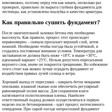
невозможно, поэтому перед тем как начать, несколько раз
проверьте, правильно ли вырыта глубина фундамента для
лестницы, как установлена опалубка и качество арматуры.
Как правильно сушить фундамент?
После окончательной заливки бетона ему необходимо
высохнуть. Как правило, процесс этот происходит
неравномерно – сначала просыхает верхний слой, затем
нижний. Необходимо чтобы погода была устойчивой, и
создались постоянные внешние условия. Температура для
застывания не должна быть ниже +18°C и выше +30°C,
идеальный вариант +25°С. Нельзя допустить пересыхания
верхнего слоя, иначе он покроется трещинами. Во избежание
этого стоит как можно лучше оградить фундамент от
воздействия прямых лучей солнца и ветра.
Хороший выход от пересушки – накрыть бетон мокрыми
опилками, влажной тканью или обеспечить регулярный
равномерный полив массы. Для сохранения влаги
натягивается полиэтиленовая пленка. Наиболее
ответственный подход должен осуществляться в первую
неделю после бетонирования – идет процесс интенсивного
отвердения. При сырой погоде непросохший фундамент