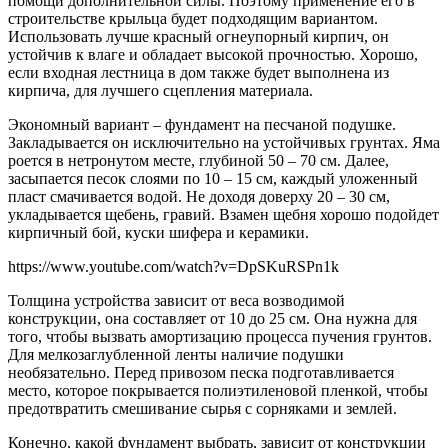
помощи дополнительной силы. Поэтому применение его в
строительстве крыльца будет подходящим вариантом.
Использовать лучше красный огнеупорный кирпич, он
устойчив к влаге и обладает высокой прочностью. Хорошо,
если входная лестница в дом также будет выполнена из
кирпича, для лучшего сцепления материала.
Экономный вариант – фундамент на песчаной подушке.
Закладывается он исключительно на устойчивых грунтах. Яма
роется в нетронутом месте, глубиной 50 – 70 см. Далее,
засыпается песок слоями по 10 – 15 см, каждый уложенный
пласт смачивается водой. Не доходя доверху 20 – 30 см,
укладывается щебень, гравий. Взамен щебня хорошо подойдет
кирпичный бой, куски шифера и керамики.
https://www.youtube.com/watch?v=DpSKuRSPn1k
Толщина устройства зависит от веса возводимой
конструкции, она составляет от 10 до 25 см. Она нужна для
того, чтобы вызвать амортизацию процесса пучения грунтов.
Для мелкозаглубленной ленты наличие подушки
необязательно. Перед привозом песка подготавливается
место, которое покрывается полиэтиленовой пленкой, чтобы
предотвратить смешивание сырья с сорняками и землей.
Конечно, какой фундамент выбрать, зависит от конструкции