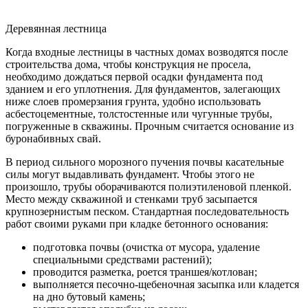
Деревянная лестница
Когда входные лестницы в частных домах возводятся после
строительства дома, чтобы конструкция не просела,
необходимо дождаться первой осадки фундамента под
зданием и его уплотнения. Для фундаментов, залегающих
ниже слоев промерзания грунта, удобно использовать
асбестоцементные, толстостенные или чугунные трубы,
погруженные в скважины. Прочным считается основание из
буронабивных свай.
В период сильного морозного пучения почвы касательные
силы могут выдавливать фундамент. Чтобы этого не
произошло, трубы оборачиваются полиэтиленовой пленкой.
Место между скважиной и стенками труб засыпается
крупнозернистым песком. Стандартная последовательность
работ своими руками при кладке бетонного основания:
подготовка почвы (очистка от мусора, удаление
специальными средствами растений);
проводится разметка, роется траншея/котлован;
выполняется песочно-щебеночная засыпка или кладется
на дно бутовый камень;