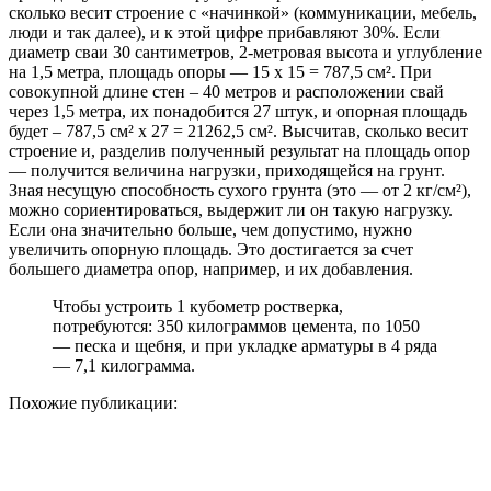
сколько весит строение с «начинкой» (коммуникации, мебель,
люди и так далее), и к этой цифре прибавляют 30%. Если
диаметр сваи 30 сантиметров, 2-метровая высота и углубление
на 1,5 метра, площадь опоры — 15 х 15 = 787,5 см². При
совокупной длине стен – 40 метров и расположении свай
через 1,5 метра, их понадобится 27 штук, и опорная площадь
будет – 787,5 см² х 27 = 21262,5 см². Высчитав, сколько весит
строение и, разделив полученный результат на площадь опор
— получится величина нагрузки, приходящейся на грунт.
Зная несущую способность сухого грунта (это — от 2 кг/см²),
можно сориентироваться, выдержит ли он такую нагрузку.
Если она значительно больше, чем допустимо, нужно
увеличить опорную площадь. Это достигается за счет
большего диаметра опор, например, и их добавления.
Чтобы устроить 1 кубометр ростверка,
потребуются: 350 килограммов цемента, по 1050
— песка и щебня, и при укладке арматуры в 4 ряда
— 7,1 килограмма.
Похожие публикации: