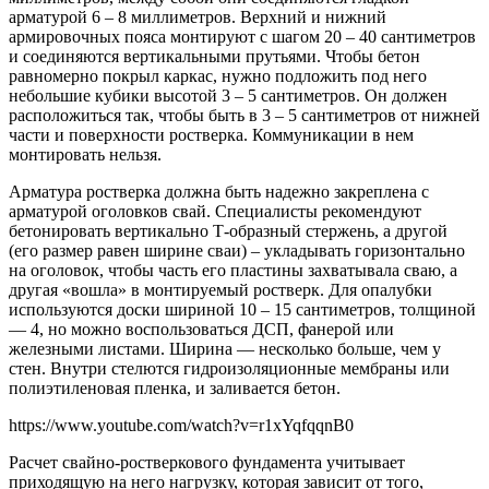
арматурой 6 – 8 миллиметров. Верхний и нижний
армировочных пояса монтируют с шагом 20 – 40 сантиметров
и соединяются вертикальными прутьями. Чтобы бетон
равномерно покрыл каркас, нужно подложить под него
небольшие кубики высотой 3 – 5 сантиметров. Он должен
расположиться так, чтобы быть в 3 – 5 сантиметров от нижней
части и поверхности ростверка. Коммуникации в нем
монтировать нельзя.
Арматура ростверка должна быть надежно закреплена с
арматурой оголовков свай. Специалисты рекомендуют
бетонировать вертикально Т-образный стержень, а другой
(его размер равен ширине сваи) – укладывать горизонтально
на оголовок, чтобы часть его пластины захватывала сваю, а
другая «вошла» в монтируемый ростверк. Для опалубки
используются доски шириной 10 – 15 сантиметров, толщиной
— 4, но можно воспользоваться ДСП, фанерой или
железными листами. Ширина — несколько больше, чем у
стен. Внутри стелются гидроизоляционные мембраны или
полиэтиленовая пленка, и заливается бетон.
https://www.youtube.com/watch?v=r1xYqfqqnB0
Расчет свайно-ростверкового фундамента учитывает
приходящую на него нагрузку, которая зависит от того,