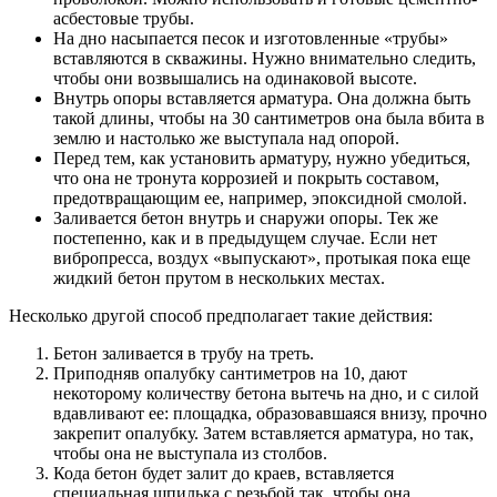
асбестовые трубы.
На дно насыпается песок и изготовленные «трубы»
вставляются в скважины. Нужно внимательно следить,
чтобы они возвышались на одинаковой высоте.
Внутрь опоры вставляется арматура. Она должна быть
такой длины, чтобы на 30 сантиметров она была вбита в
землю и настолько же выступала над опорой.
Перед тем, как установить арматуру, нужно убедиться,
что она не тронута коррозией и покрыть составом,
предотвращающим ее, например, эпоксидной смолой.
Заливается бетон внутрь и снаружи опоры. Тек же
постепенно, как и в предыдущем случае. Если нет
вибропресса, воздух «выпускают», протыкая пока еще
жидкий бетон прутом в нескольких местах.
Несколько другой способ предполагает такие действия:
Бетон заливается в трубу на треть.
Приподняв опалубку сантиметров на 10, дают
некоторому количеству бетона вытечь на дно, и с силой
вдавливают ее: площадка, образовавшаяся внизу, прочно
закрепит опалубку. Затем вставляется арматура, но так,
чтобы она не выступала из столбов.
Кода бетон будет залит до краев, вставляется
специальная шпилька с резьбой так, чтобы она