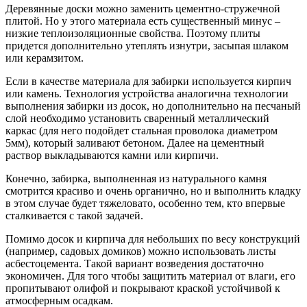
Деревянные доски можно заменить цементно-стружечной
плитой. Но у этого материала есть существенный минус –
низкие теплоизоляционные свойства. Поэтому плиты
придется дополнительно утеплять изнутри, засыпая шлаком
или керамзитом.
Если в качестве материала для забирки используется кирпич
или камень. Технология устройства аналогична технологии
выполнения забирки из досок, но дополнительно на песчаный
слой необходимо установить сваренный металлический
каркас (для него подойдет стальная проволока диаметром
5мм), который заливают бетоном. Далее на цементный
раствор выкладываются камни или кирпичи.
Конечно, забирка, выполненная из натурального камня
смотрится красиво и очень органично, но и выполнить кладку
в этом случае будет тяжеловато, особенно тем, кто впервые
сталкивается с такой задачей.
Помимо досок и кирпича для небольших по весу конструкций
(например, садовых домиков) можно использовать листы
асбестоцемента. Такой вариант возведения достаточно
экономичен. Для того чтобы защитить материал от влаги, его
пропитывают олифой и покрывают краской устойчивой к
атмосферным осадкам.