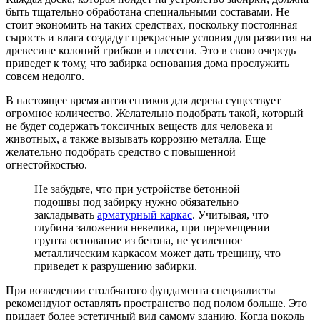
быть тщательно обработана специальными составами. Не
стоит экономить на таких средствах, поскольку постоянная
сырость и влага создадут прекрасные условия для развития на
древесине колоний грибков и плесени. Это в свою очередь
приведет к тому, что забирка основания дома прослужить
совсем недолго.
В настоящее время антисептиков для дерева существует
огромное количество. Желательно подобрать такой, который
не будет содержать токсичных веществ для человека и
животных, а также вызывать коррозию металла. Еще
желательно подобрать средство с повышенной
огнестойкостью.
Не забудьте, что при устройстве бетонной
подошвы под забирку нужно обязательно
закладывать
арматурный каркас
. Учитывая, что
глубина заложения невелика, при перемещении
грунта основание из бетона, не усиленное
металлическим каркасом может дать трещину, что
приведет к разрушению забирки.
При возведении столбчатого фундамента специалисты
рекомендуют оставлять пространство под полом больше. Это
придает более эстетичный вид самому зданию. Когда цоколь