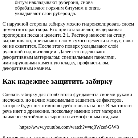
битум накладывают рубероид, снова
обрабатывают горячим битумом и опять
укладывают слой рубероида.
С наружной стороны забирку можно гидроизолировать слоем
цементного раствора. Его приготавливают, выдерживая
пропорции песка и цемента 2:1. Раствор наносят на стену,
выравнивают, присыпают слоем сухого цемента и ждут, пока
он не схватится. После этого поверх укладывают слой
рулонной гидроизоляции. Далее его отделывают
декоративным материалом: специальными панелями,
имитирующими каменную кладку, профнастилом,
декоративным камнем.
Как надежнее защитить забирку
Сделать забирку для столбчатого фундамента своими руками
несложно, но важно максимально защитить ее факторов,
которые будут негативно воздействовать на нее. В частности
речь идет о древесине, поскольку именно этот материал
наименее устойчив к сырости и атмосферным осадкам.
https://www.youtube.com/watch?v=tq0Wzef-GW8
Каждая доска, которая пойдет на устройство забирки, должна