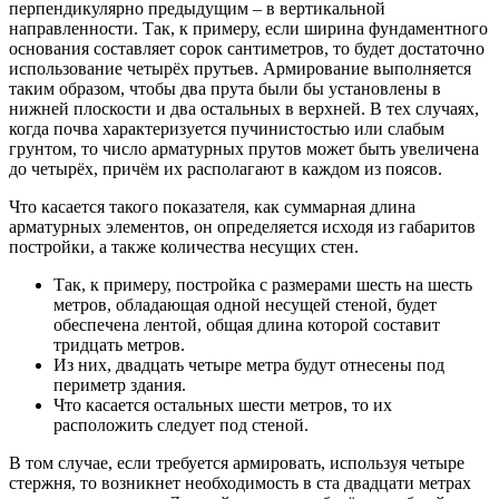
перпендикулярно предыдущим – в вертикальной
направленности. Так, к примеру, если ширина фундаментного
основания составляет сорок сантиметров, то будет достаточно
использование четырёх прутьев. Армирование выполняется
таким образом, чтобы два прута были бы установлены в
нижней плоскости и два остальных в верхней. В тех случаях,
когда почва характеризуется пучинистостью или слабым
грунтом, то число арматурных прутов может быть увеличена
до четырёх, причём их располагают в каждом из поясов.
Что касается такого показателя, как суммарная длина
арматурных элементов, он определяется исходя из габаритов
постройки, а также количества несущих стен.
Так, к примеру, постройка с размерами шесть на шесть
метров, обладающая одной несущей стеной, будет
обеспечена лентой, общая длина которой составит
тридцать метров.
Из них, двадцать четыре метра будут отнесены под
периметр здания.
Что касается остальных шести метров, то их
расположить следует под стеной.
В том случае, если требуется армировать, используя четыре
стержня, то возникнет необходимость в ста двадцати метрах