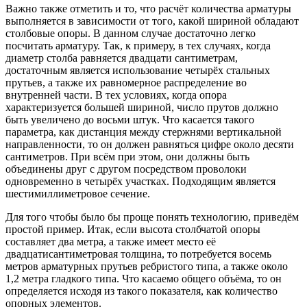
Важно также отметить и то, что расчёт количества арматуры
выполняется в зависимости от того, какой шириной обладают
столбовые опоры. В данном случае достаточно легко
посчитать арматуру. Так, к примеру, в тех случаях, когда
диаметр столба равняется двадцати сантиметрам,
достаточным является использование четырёх стальных
прутьев, а также их равномерное распределение во
внутренней части. В тех условиях, когда опора
характеризуется большей шириной, число прутов должно
быть увеличено до восьми штук. Что касается такого
параметра, как дистанция между стержнями вертикальной
направленности, то он должен равняться цифре около десяти
сантиметров. При всём при этом, они должны быть
объединены друг с другом посредством проволоки
одновременно в четырёх участках. Подходящим является
шестимиллиметровое сечение.
Для того чтобы было бы проще понять технологию, приведём
простой пример. Итак, если высота столбчатой опоры
составляет два метра, а также имеет место её
двадцатисантиметровая толщина, то потребуется восемь
метров арматурных прутьев ребристого типа, а также около
1,2 метра гладкого типа. Что касаемо общего объёма, то он
определяется исходя из такого показателя, как количество
опорных элементов.