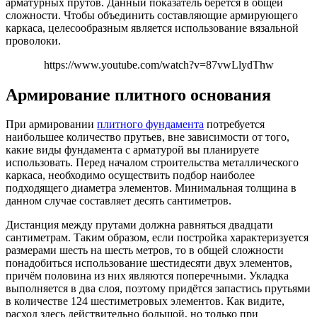
арматурных прутов. Данный показатель берётся в общей
сложности. Чтобы объединить составляющие армирующего
каркаса, целесообразным является использование вязальной
проволоки.
https://www.youtube.com/watch?v=87vwLlydThw
Армирование плитного основания
При армировании
плитного фундамента
потребуется
наибольшее количество прутьев, вне зависимости от того,
какие виды фундамента с арматурой вы планируете
использовать. Перед началом строительства металлического
каркаса, необходимо осуществить подбор наиболее
подходящего диаметра элементов. Минимальная толщина в
данном случае составляет десять сантиметров.
Дистанция между прутами должна равняться двадцати
сантиметрам. Таким образом, если постройка характеризуется
размерами шесть на шесть метров, то в общей сложности
понадобиться использование шестидесяти двух элементов,
причём половина из них являются поперечными. Укладка
выполняется в два слоя, поэтому придётся запастись прутьями
в количестве 124 шестиметровых элементов. Как видите,
расход здесь действительно большой, но только при