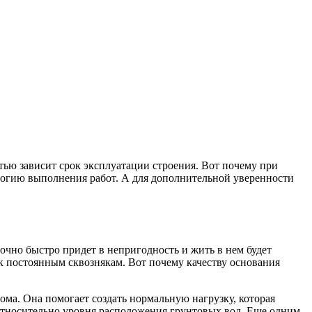
тью зависит срок эксплуатации строения. Вот почему при
ологию выполнения работ. А для дополнительной уверенности
очно быстро придет в непригодность и жить в нем будет
 к постоянным сквознякам. Вот почему качеству основания
ма. Она помогает создать нормальную нагрузку, которая
 относительно уровня расположения грунтовых вод. Еще одним