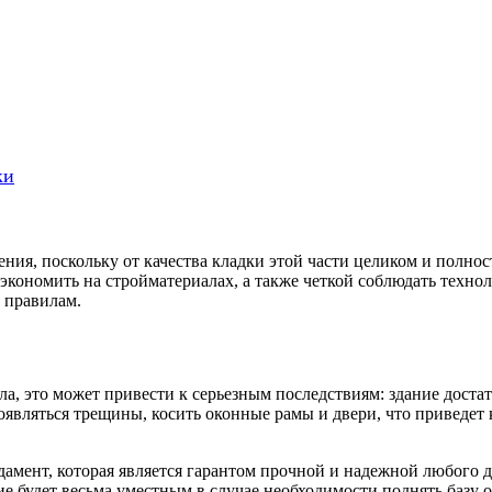
ки
ния, поскольку от качества кладки этой части целиком и полнос
 экономить на стройматериалах, а также четкой соблюдать техн
 правилам.
а, это может привести к серьезным последствиям: здание достат
оявляться трещины, косить оконные рамы и двери, что приведет
амент, которая является гарантом прочной и надежной любого до
е будет весьма уместным в случае необходимости поднять базу