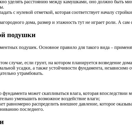
жно уделять расстоянию между камушками, оно должно быть мин
ы.
дать с нулевой отметкой, которая соответствует началу стройк
городного дома, размер и этажность тут не играет роли. А сам
ой подушки
аментных подушек. Основное правило для такого вида – примен
том случае, если грунт, на котором планируется возведение дом
альной усадки, а также устойчивости фундамента, независимо о
ательно утрамбовать.
о фундамента может скапливаться влага, которая впоследствии
ительно уменьшить возможное воздействие влаги;
т равномерно распределить внешнее давление, которое оказывает
вниванию последнего.
ки