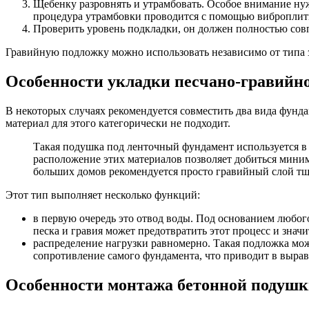
Щебенку разровнять и утрамбовать. Особое внимание ну
процедура утрамбовки проводится с помощью виброплит
Проверить уровень подкладки, он должен полностью совпа
Гравийную подложку можно использовать независимо от типа за
Особенности укладки песчано-гравийн
В некоторых случаях рекомендуется совместить два вида фунд
материал для этого категорически не подходит.
Такая подушка под ленточный фундамент используется в 
расположение этих материалов позволяет добиться миним
больших домов рекомендуется просто гравийный слой тщ
Этот тип выполняет несколько функций:
в первую очередь это отвод воды. Под основанием любог
песка и гравия может предотвратить этот процесс и знач
распределение нагрузки равномерно. Такая подложка може
сопротивление самого фундамента, что приводит в выра
Особенности монтажа бетонной подуш