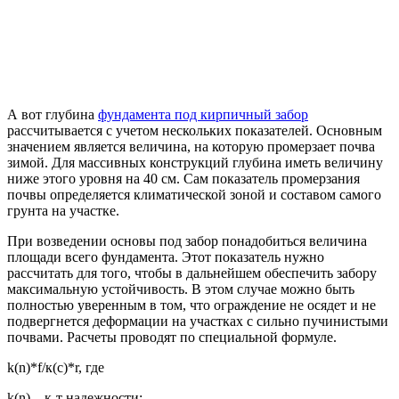
А вот глубина
фундамента под кирпичный забор
рассчитывается с учетом нескольких показателей. Основным
значением является величина, на которую промерзает почва
зимой. Для массивных конструкций глубина иметь величину
ниже этого уровня на 40 см. Сам показатель промерзания
почвы определяется климатической зоной и составом самого
грунта на участке.
При возведении основы под забор понадобиться величина
площади всего фундамента. Этот показатель нужно
рассчитать для того, чтобы в дальнейшем обеспечить забору
максимальную устойчивость. В этом случае можно быть
полностью уверенным в том, что ограждение не осядет и не
подвергнется деформации на участках с сильно пучинистыми
почвами. Расчеты проводят по специальной формуле.
k(n)*f/к(с)*r, где
k(n) – к-т надежности;