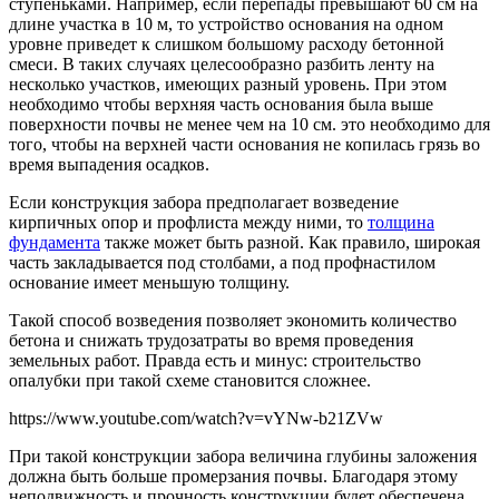
ступеньками. Например, если перепады превышают 60 см на
длине участка в 10 м, то устройство основания на одном
уровне приведет к слишком большому расходу бетонной
смеси. В таких случаях целесообразно разбить ленту на
несколько участков, имеющих разный уровень. При этом
необходимо чтобы верхняя часть основания была выше
поверхности почвы не менее чем на 10 см. это необходимо для
того, чтобы на верхней части основания не копилась грязь во
время выпадения осадков.
Если конструкция забора предполагает возведение
кирпичных опор и профлиста между ними, то
толщина
фундамента
также может быть разной. Как правило, широкая
часть закладывается под столбами, а под профнастилом
основание имеет меньшую толщину.
Такой способ возведения позволяет экономить количество
бетона и снижать трудозатраты во время проведения
земельных работ. Правда есть и минус: строительство
опалубки при такой схеме становится сложнее.
https://www.youtube.com/watch?v=vYNw-b21ZVw
При такой конструкции забора величина глубины заложения
должна быть больше промерзания почвы. Благодаря этому
неподвижность и прочность конструкции будет обеспечена