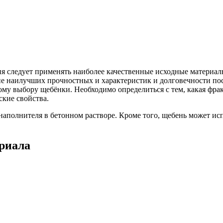
ия следует применять наиболее качественные исходные матери
е наилучших прочностных и характеристик и долговечности пост
ому выбору щебёнки. Необходимо определиться с тем, какая фра
ские свойства.
наполнителя в бетонном растворе. Кроме того, щебень может исп
риала