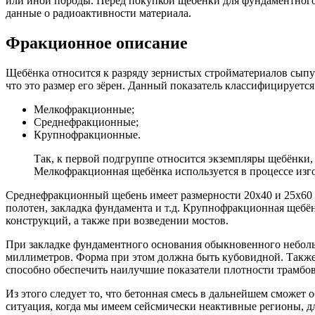
или иной породы. Перед покупкой щебёнки для фундаментного 
данные о радиоактивности материала.
Фракционное описание
Щебёнка относится к разряду зернистых стройматериалов сыпуч
что это размер его зёрен. Данный показатель классифицируется
Мелкофракционные;
Среднефракционные;
Крупнофракционные.
Так, к первой подгруппе относится экземпляры щебёнки, зе
Мелкофракционная щебёнка используется в процессе изго
Среднефракционный щебень имеет размерности 20х40 и 25х60 м
полотен, закладка фундамента и т.д. Крупнофракционная щебён
конструкций, а также при возведении мостов.
При закладке фундаментного основания обыкновенного неболь
миллиметров. Форма при этом должна быть кубовидной. Также
способно обеспечить наилучшие показатели плотности трамбов
Из этого следует то, что бетонная смесь в дальнейшем сможет
ситуация, когда мы имеем сейсмически неактивные регионы, д