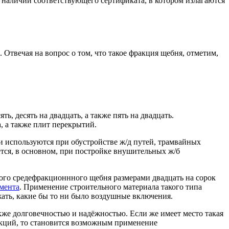
 наличии соответствующего сертификата, в котором излагаются
 Отвечая на вопрос о том, что такое фракция щебня, отметим,
ь, десять на двадцать, а также пять на двадцать.
, а также плит перекрытий.
 используются при обустройстве ж/д путей, трамвайных
ется, в основном, при постройке внушительных ж/б
ого средефракционнного щебня размерами двадцать на сорок
мента
. Применение строительного материала такого типа
ать, какие бы то ни было воздушные включения.
акже долговечностью и надёжностью. Если же имеет место такая
укций, то становится возможным применение