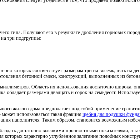
основания следует убедиться в том, что продавец позаботился о
его типа. Получают его в результате дробления горновых пород.
 на три подгруппы:
рно которых соответствует размерам три на восемь, пять на десят
товления бетонной смеси, конструкций, выполненных из бетона
иллиметров. Область их использования достаточно широка, они
ка обладает размерами двадцать и сорок на семьдесят. Использу
шого жилого дома предполагает под собой применение гранитн
 может использоваться такая фракция
щебня для подушки фунда
ания наполнителя. Таким образом, становится возможным избеж
 обладать достаточно высокими прочностными показателями, а т
ля которых характерно углублённое залегание подобных констр