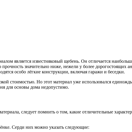
риалом является известняковый щебень. Он отличается наибольш
о прочность значительно ниже, нежели у более дорогостоящих ан
одятся особо лёгкие конструкции, включая гаражи и беседки.
изкой стоимостью. Но этот материал уже использовался единожд
бня для основы дома недопустимо.
териала, следует помнить о том, какие отличительные характери
ёнке. Серди них можно указать следующие: