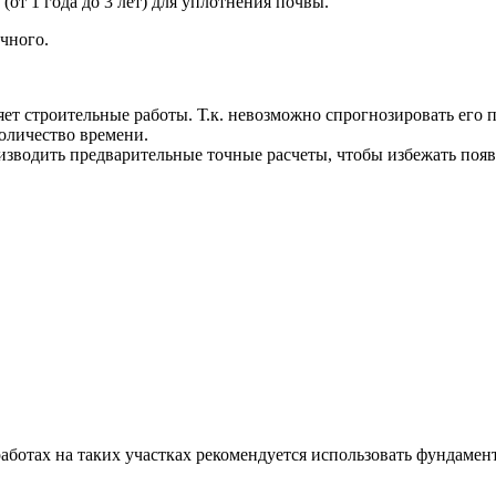
от 1 года до 3 лет) для уплотнения почвы.
чного.
ет строительные работы. Т.к. невозможно спрогнозировать его 
количество времени.
оизводить предварительные точные расчеты, чтобы избежать поя
аботах на таких участках рекомендуется использовать фундамен