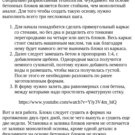
специально разработанная технология. Фундамент на основе
бетонных блоков является более стойким, чем монолитный
аналог. Для того чтобы создать такую основу, нужно
выполнить всего три несложных шага.
Для начала понадобится сделать прямоугольный каркас
со стенами, но без дна и разделить его тонкими
перегородками на четыре или шесть блоков. Весь каркас
стоит смазать машинным маслом, так как благодаря
нему будет намного легче вынимать блоки из каркаса.
Далее следует замешать бетон в пропорциях 1:4, с
добавлением щебени. Однородная масса получится
немного суховатой, поэтому нужно добавить немного
воды и размешать, чтобы масса получилась густой.
После этого ее необходимо разложить по ранее
заготовленным формам.
В форму нужно залить два равномерных слоя бетона,
между которыми надо простелить арматурную сетку.
https://www.youtube.com/watch?v=Yly3V4m_biQ
Вот и вся работа. Блоки следует сушить в формах на
протяжении двух-трех дней, после чего вынуть и сушить еще
две недели. Установка и заливка блоков ничем не отличается
от заливки монолитной основы, кроме одной детали: в
фундаменте на основе бетонных блоков не нужно