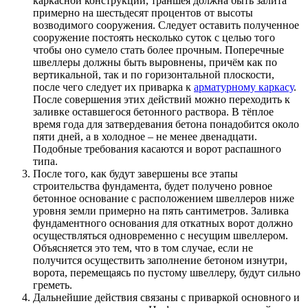
каркасной конструкции, траншея должна быть залита
примерно на шестьдесят процентов от высоты
возводимого сооружения. Следует оставить полученное
сооружение постоять несколько суток с целью того
чтобы оно сумело стать более прочным. Поперечные
швеллеры должны быть выровнены, причём как по
вертикальной, так и по горизонтальной плоскости,
после чего следует их приварка к
арматурному каркасу
.
После совершения этих действий можно переходить к
заливке оставшегося бетонного раствора. В тёплое
время года для затвердевания бетона понадобится около
пяти дней, а в холодное – не менее двенадцати.
Подобные требования касаются и ворот распашного
типа.
После того, как будут завершены все этапы
строительства фундамента, будет получено ровное
бетонное основание с расположением швеллеров ниже
уровня земли примерно на пять сантиметров. Заливка
фундаментного основания для откатных ворот должно
осуществляться одновременно с несущим швеллером.
Объясняется это тем, что в том случае, если не
получится осуществить заполнение бетоном изнутри,
ворота, перемещаясь по пустому швеллеру, будут сильно
греметь.
Дальнейшие действия связаны с приваркой основного и