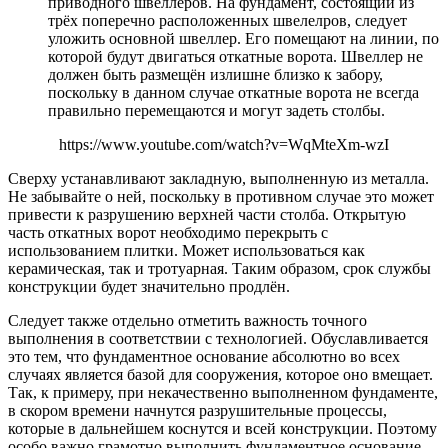
приводного швеллеров. На фундамент, состоящий из
трёх поперечно расположенных швелелров, следует
уложить основной швеллер. Его помещают на линии, по
которой будут двигаться откатные ворота. Швеллер не
должен быть размещён излишне близко к забору,
поскольку в данном случае откатные ворота не всегда
правильно перемещаются и могут задеть столбы.
https://www.youtube.com/watch?v=WqMteXm-wzI
Сверху устанавливают закладную, выполненную из металла.
Не забывайте о ней, поскольку в противном случае это может
привести к разрушению верхней части столба. Открытую
часть откатных ворот необходимо перекрыть с
использованием плитки. Может использоваться как
керамическая, так и тротуарная. Таким образом, срок службы
конструкции будет значительно продлён.
Следует также отдельно отметить важность точного
выполнения в соответствии с технологией. Обуславливается
это тем, что фундаментное основание абсолютно во всех
случаях является базой для сооружения, которое оно вмещает.
Так, к примеру, при некачественно выполненном фундаменте,
в скором времени начнутся разрушительные процессы,
которые в дальнейшем коснутся и всей конструкции. Поэтому
особо важно грамотно выполнить фундаментное основание,