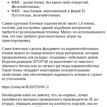
ФБВ – целые блоки, без каких-либо отверстий.
Железобетонные;
ФБП – вид блоков, выполненный в форме П.
Пустотелые, железобетонные.
Самые крупные блочные изделия весят около 1,4 тонны,
поэтому для постройки зданий подобным материалом
требуется грузоподъемная техника. Минус их использования в
том, что они требуют дополнительных затрат на
транспортировку.
Самостоятельно сделать фундамент из керамзитобетонных
блоков можно из определенного вида материалов, которые
предназначены для укладки «подошвы» небольших домов.
Изделия размером 20*20*40 см выполняют из тяжелого
обычного бетона или из легкого раствора керамзитобетона.
Такие блоки обладают некоторыми положительными
свойствами: они обеспечивают надежность основы и служат
ее утеплением.
https://youtu.be/R2HJ5TeHC-I
Необходимо взять на заметку, что, во-первых, лучше
приобретать материал проверенного производителя. И, во-
вторых, обращать внимание на плотность изделий, она не